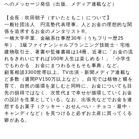
へのメッセージ発信（出版、メディア連載など）
【会長：吹田朝子（すいたともこ）について】
一般社団法人 円流塾代表理事。人とお金の理想的な関
係を追求するお金のメンタリスト®。
一橋大学卒業、金融系仕事歴30年（うちフリー歴25
年）、1級ファイナンシャルプランニング技能士・宅地
建物取引士。著書や監修書籍は14冊。近著に「お金の流
れをきれいにすれば100年人生は楽しめる！」「小学生
でもわかる お金にまつわるそもそも事典」など。
顧客相談3300世帯以上。TV出演・新聞メディア連載な
ど多数（週間PV150万以上など）。自宅では植物と蝶を
育て、自然の循環を楽しむと同時に、お金についても目
先の損得ではなく、次世代まで幸せが循環していくお金
の設計を生業としている。なお、出張先などでお金を連
想するお菓子（クッキー・おせんべい・チョコ・最中・
キャンディなど）を見つけると必ずお土産に買ってくる
癖がある。