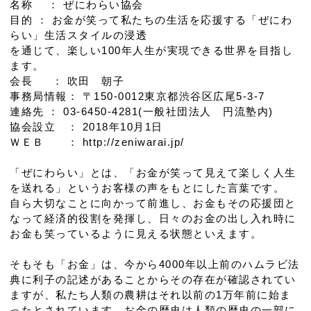
名称 ： ぜにわらい協会
目的 ： お金が笑って私たちの生活を応援する「ぜにわ
らい」生活スタイルの浸透
を通じて、楽しい100年人生が実現できる世界を目指し
ます。
会長 ： 吹田 朝子
事務局情報： 〒150-0012東京都渋谷区広尾5-3-7
連絡先 ： 03-6450-4281(一般社団法人 円流塾内)
協会設立 ： 2018年10月1日
ＷＥＢ ： http://zeniwarai.jp/
「ぜにわらい」とは、「お金が笑って見えて楽しく人生
を送れる」というお客様の声をもとにした言葉です。
自ら大切なことに向かって前進し、お金もその応援団と
なって経済的役割を発揮し、日々のお金の出し入れ時に
お金も笑っているように見える状態といえます。
そもそも「お金」は、今から4000年以上前のハムラビ法
典に利子の記述があることからその存在が確認されてい
ますが、私たち人類の農耕はそれ以前の1万年前に始ま
ったとされています。お金の歴史は人類の歴史の一部に