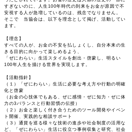
すぎないのに、人生100年時代の到来をお金が原因で不
安視する人が急増しているのは、残念でなりません。
そこで 当協会は、以下を理念として掲げ、活動してい
ます。
【理念】
すべての人が、お金の不安を払しょくし、自分本来の生
きる目的に向かって楽しめるよう、
「ぜにわらい」生活スタイルを創出・啓蒙し、明るい
100年人生を描ける世界を実現します。
【活動指針】
（１）「ぜにわらい」生活に必要な考え方や行動の明確
化と啓蒙
（お金の心技体でもある、ぜに感情・ぜに知力・ぜに体
力の3バランスと行動習慣の伝授）
（２）お金と楽しく付き合うためのツール開発やイベン
ト開催、実践的な相談サポート
（３）通貨を巡る様々な技術の進歩や社会制度の活用な
ど、「ぜにわらい」生活に役立つ事例収集と研究、社会