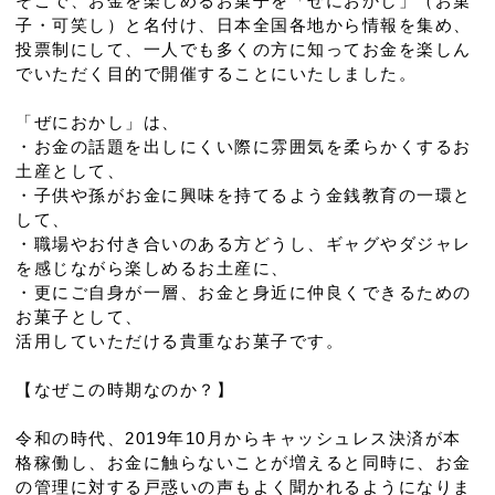
そこで、お金を楽しめるお菓子を「ぜにおかし」（お菓
子・可笑し）と名付け、日本全国各地から情報を集め、
投票制にして、一人でも多くの方に知ってお金を楽しん
でいただく目的で開催することにいたしました。
「ぜにおかし」は、
・お金の話題を出しにくい際に雰囲気を柔らかくするお
土産として、
・子供や孫がお金に興味を持てるよう金銭教育の一環と
して、
・職場やお付き合いのある方どうし、ギャグやダジャレ
を感じながら楽しめるお土産に、
・更にご自身が一層、お金と身近に仲良くできるための
お菓子として、
活用していただける貴重なお菓子です。
【なぜこの時期なのか？】
令和の時代、2019年10月からキャッシュレス決済が本
格稼働し、お金に触らないことが増えると同時に、お金
の管理に対する戸惑いの声もよく聞かれるようになりま