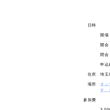
日時
開場：
開会：
閉会：
申込締
住所
埼玉
場所
オン
す。
参加費
3,